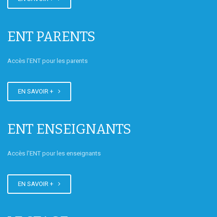
3A
ENT PARENTS
Accès l'ENT pour les parents
Les Chroniques de Descartes -
EN SAVOIR +
Mars 2022
ENT ENSEIGNANTS
Accès l'ENT pour les enseignants
Les 6eD au Salon du livre
EN SAVOIR +
jeunesse de Montreuil