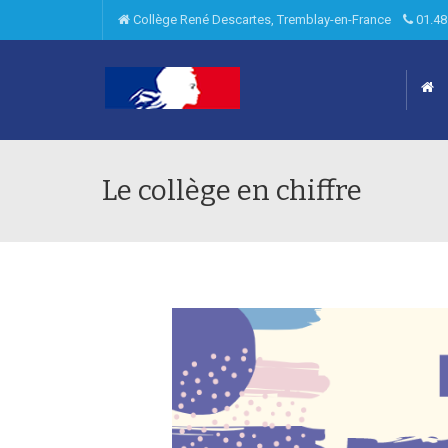
Collège René Descartes, Tremblay-en-France
01.48
Le collège en chiffre