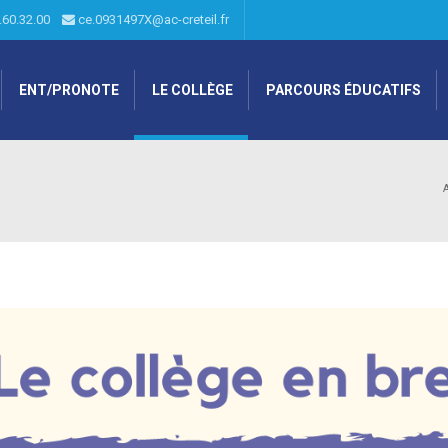
.60.32.00
ce.0931497X@ac-creteil.fr
ENT/PRONOTE
LE COLLÈGE
PARCOURS ÉDUCATIFS