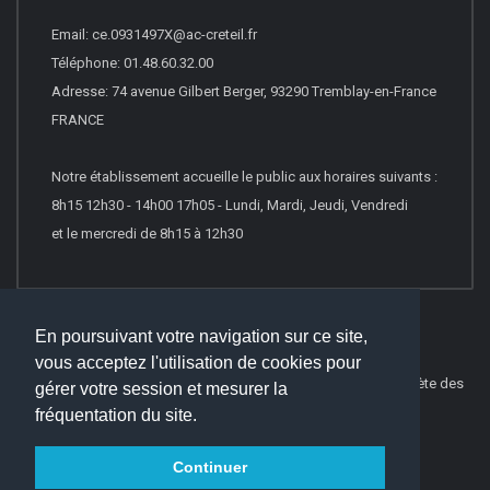
Email: ce.0931497X@ac-creteil.fr
Téléphone: 01.48.60.32.00
Adresse: 74 avenue Gilbert Berger, 93290 Tremblay-en-France
FRANCE
Notre établissement accueille le public aux horaires suivants :
8h15 12h30 - 14h00 17h05 - Lundi, Mardi, Jeudi, Vendredi
et le mercredi de 8h15 à 12h30
En poursuivant votre navigation sur ce site,
vous acceptez l'utilisation de cookies pour
© 2021
Websco Innovations
-
Mentions Légales
-
Liste Complète des
gérer votre session et mesurer la
articles
fréquentation du site.
Continuer